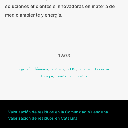
soluciones eficientes e innovadoras en materia de
medio ambiente y energía.
TAGS
agrícola
,
biomasa
,
contrato
,
E.ON
,
Econova
,
Econova
Europe
,
forestal
,
suministro
Valorización de residuos en la Comunidad Valenciana
–
Valorización de residuos en Cataluña